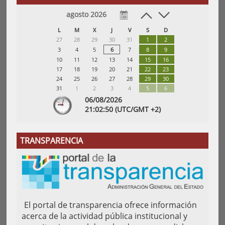
agosto 2026
L
M
X
J
V
S
D
27
28
29
30
31
1
2
3
4
5
6
7
8
9
10
11
12
13
14
15
16
17
18
19
20
21
22
23
24
25
26
27
28
29
30
31
1
2
3
4
5
6
06/08/2026
21:
02
:50
(UTC/GMT +2)
TRANSPARENCIA
El portal de transparencia ofrece información
acerca de la actividad pública institucional y